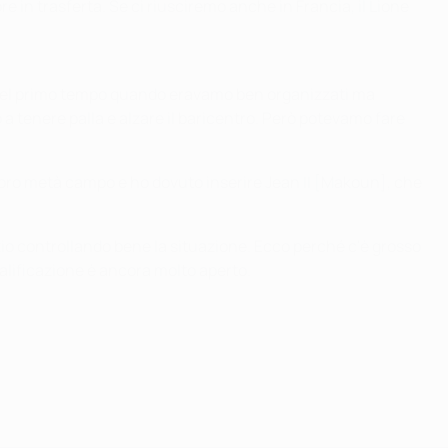
n trasferta. Se ci riusciremo anche in Francia, il Lione
 nel primo tempo quando eravamo ben organizzati ma
a tenere palla e alzare il baricentro. Però potevamo fare
 loro metà campo e ho dovuto inserire Jean II [Makoun], che
izio controllando bene la situazione. Ecco perché c'è grosso
ualificazione è ancora molto aperto.