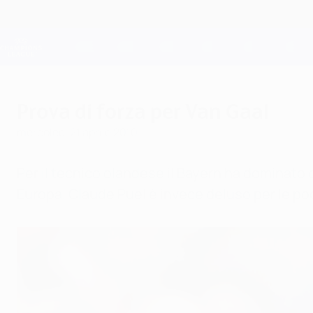
Passa
al
contenuto
Champions League Ufficiale
principale
Risultati e Fantasy live
UEFA Champions League
Prova di forza per Van Gaal
mercoledì 21 aprile 2010
Per il tecnico olandese il Bayern ha dominato c
Europa. Claude Puel è invece deluso per le po