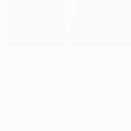
Prova di forza per Van Gaal
©Getty Images
Louis van Gaal ha reso omaggio al suo FC Bayern München per
tecnico olandese il Bayern ha dominato nonostante l'espuls
Puel sottolinea invece la "pressione" apportata dal Bayern c
Louis van Gaal, allenatore Bayern
Sono molto soddisfatto. Dominando in dieci contro undici 
espulso, ma abbiamo dominato creando occasioni anche in
Anche se eravamo in dieci ho messo dentro Mario Gómez per