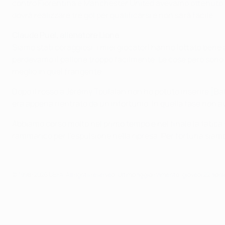
contro Fiorentina e Manchester United avevamo ottenuto un
dovrà realizzare tre gol per qualificarsi e non sarà facile.
Claude Puel, allenatore Lione
Siamo stati coraggiosi, i miei giocatori hanno lottato b
perdevamo il pallone troppo facilmente. Le cose però sono m
meglio in quel frangente.
Dopo il rosso a Jérémy Toulalan non ho potuto inserire [Ba
era appena rientrato da un infortunio. In quella fase non 
Abbiamo corso molto nel primo tempo e nel finale la fatica s
rammarico per l'espulsione nella ripresa. Per fortuna siamo 
© 1998-2026 UEFA. All rights reserved.
Ultimo aggiornamento: giovedì 22 april