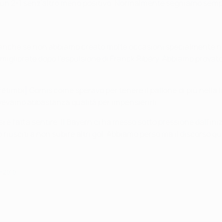
 2-1 senz'altro meno positivo. Normalmente segniamo sempre i
ene anche se non abbiamo creato molte occasioni specialmente
igliorate dopo l'espulsione di Franck Ribéry. Abbiamo provato 
fétimbi] Gomis come speravo per tenere il pallone di più nella
avevamo abbastanza qualità per impensierirli.
i è fatta sentire. Il Bayern ci ha messo sotto pressione dall'in
riusciti a non subire altri gol. Abbiamo perso ma il discorso q
e 2010