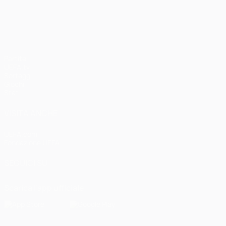
UEFA Champions League
Partite
UEFA.tv
Sorteggi
Giochi
Stat.
VISITA ANCHE
UEFA.com
Fondazione UEFA
SEGUICI SU
Scarica l'app ufficiale