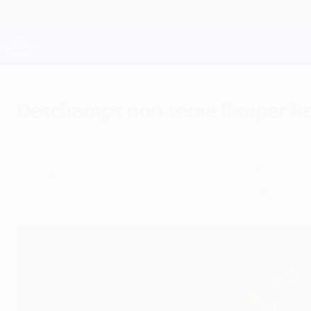
Passa
al
contenuto
Champions League Ufficiale
principale
Risultati e Fantasy live
UEFA Champions League
Deschamps non teme il super R
mercoledì 30 settembre 2009
Il tecnico del Marsiglia tesse le lodi di Benze
la differenza in un secondo, ma non abbiamo pa