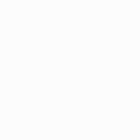
assana Diarra (spalla)
vittoria nel 2-1 riportato nella finale della UEFA Champions