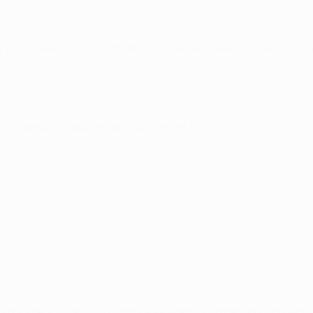
 van Nistelrooy (coscia), Álvaro Arbeloa (ginocchio destro), L
ia), Stéphane Mbia (ginocchio), Hilton (anca)
ang 22)
oni, dal 2001 al 2006, con il Real Madrid, firmando il gol della 