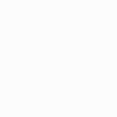
 e farcita di campioni. Dovremo difenderci bene ma non baster
ha bisogno un attaccante di livello mondiale. Ha iniziato bene l
paura. [Fernando] Morientes ha esperienza e sa come gestire q
 per 2-1 allo Stade Vélodrome, risalgono alla fase a gironi del
2-1 in casa del Club Atlético de Madrid. In cinque trasferte in S
 1998/99, che ha poi permesso il passaggio in semifinale grazie
 interne contro formazioni francesi, entrambe contro l’Olympiq
a perso due volte in casa, contro la Juventus per 2-0 nella fase 
oni della stagione scorsa il Marsiglia ha perso tutte e tre le g
).