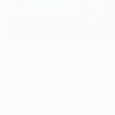
Deschamps non teme il super Real
©UEFA.com
L’ultima volta in cui il Real Madrid CF ha ospitato l’Olympi
generazione di ‘Galácticos’ è subito salita sul proscenio vin
Santiago Bernabéu spera che nella seconda giornata si poss
Conferenze stampa
Manuel Pellegrini, allenatore Real Madrid
Abbiamo assistito con attenzione alle ultime gare dell'Ol
allo stesso tempo godono di grande libertà. Le mie scelte s
possibile. Karim Benzema è giovane, per lui segnare è impo
giocatori e cerco sempre di analizzare con loro le situazion