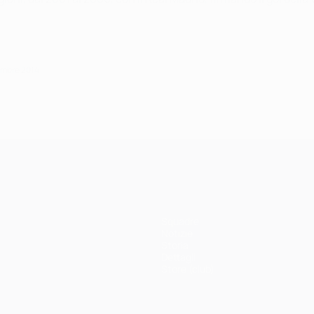
embre 2014
Squadre
Notizie
Storia
Dettagli
Store (club)