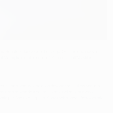
los, Ronaldo, due volte, e Luís Figo. Ora che una nuova
 Marsiglia è stato battuto 2-1 in casa dall’AC Milan – il
ocatori sanno sempre che cosa devono fare sul campo, ma
ri e sto provando a gestire la rosa nel miglior modo
vale per Gonzalo Higuaín. Sono molto soddisfatto dei miei