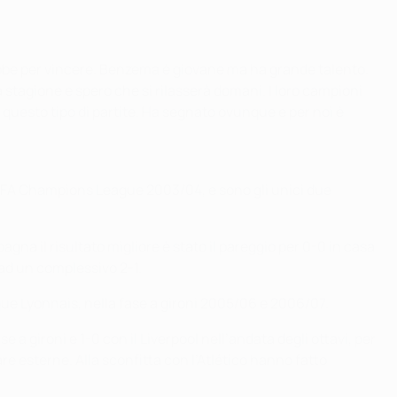
ebbe per vincere. Benzema è giovane ma ha grande talento.
a stagione e spero che si rilasserà domani. I loro campioni
uesto tipo di partite. Ha segnato ovunque e per noi è
la UEFA Champions League 2003/04, e sono gli unici due
pagna il risultato migliore è stato il pareggio per 0-0 in casa
 ad un complessivo 2-1.
ue Lyonnais, nella fase a gironi 2005/06 e 2006/07.
a gironi e 1-0 con il Liverpool nell’andata degli ottavi, per
are esterne. Alla sconfitta con l’Atlético hanno fatto