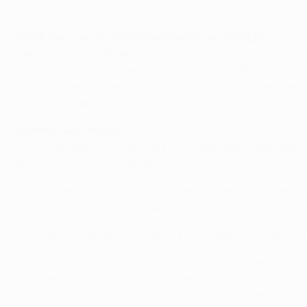
Didier Deschamps, allenatore Olympique Marsiglia
Sarà difficile giocare qui contro una squadra molto forte
Migliorerà giocando con altri campioni. Ha tutto ciò di cui 
possono fare la differenza in un secondo, ma non abbiamo 
molto importante sia in campo che fuori.
Statistiche principali
• La vittoria per 4-2 citata sopra, e la successiva del Real
precedenti tra le due squadre.
• Nella fase a gironi dello scorso anno il Marsiglia ha perso 
dell’RC Celta de Vigo nei quarti di finale della Coppa UEFA
• La squadra spagnola ha pareggiato le due ultime partite
• Nell’ultima edizione della UEFA Champions League il Real h
poi essere eliminato con un complessivo 5-0. Nella fase a gir
seguito quelle contro PSV Eindhoven (2-0) e Liverpool (1-0