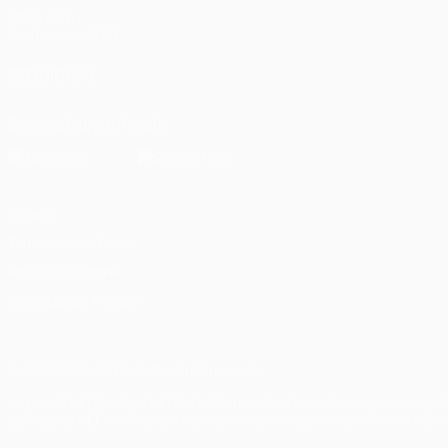
UEFA.com
Fondazione UEFA
SEGUICI SU
Scarica l'app ufficiale
Privacy
Termini e condizioni
Politica sui cookie
Impostazioni Privacy
© 1998-2026 UEFA. Tutti i diritti riservati
La parola UEFA, il logo UEFA e tutti i marchi che si riferiscono a com
L'utilizzo di UEFA.com sta a significare l'accettazione dei Termini e Co