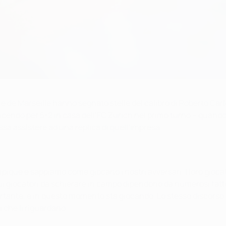
que de Marseille hanno segnato stelle del calibro di Roberto Car
cendo per 5-2 in casa dell’FC Zürich nel primo turno – quando il
a assistere ad una replica di quell’impresa.
ympique e sappiamo come giocano i nostri avversari. I loro gi
ui giocatori da schierare in campo dipendono da numerosi fatto
rtante, e in questo momento sta giocando. Lo stesso discorso 
i che li riguardano.