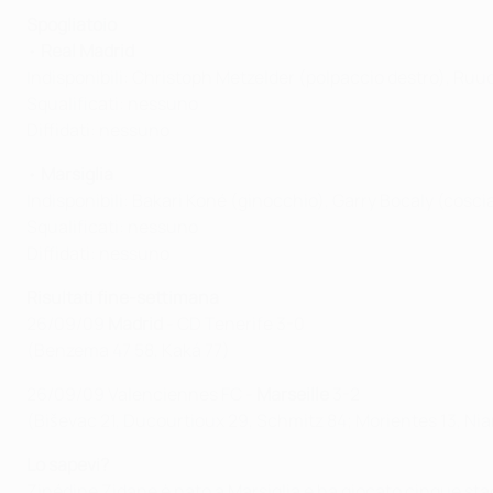
Spogliatoio
•
Real Madrid
Indisponibili: Christoph Metzelder (polpaccio destro), Ruud
Squalificati: nessuno
Diffidati: nessuno
•
Marsiglia
Indisponibili: Bakari Koné (ginocchio), Garry Bocaly (cosc
Squalificati: nessuno
Diffidati: nessuno
Risultati fine-settimana
26/09/09
Madrid
- CD Tenerife 3-0
(Benzema 47 58, Kaká 77)
26/09/09 Valenciennes FC -
Marseille
3-2
(Biševac 21, Ducourtioux 29, Schmitz 84; Morientes 13, Ni
Lo sapevi?
Zinédine Zidane è nato a Marsiglia e ha giocato cinque stagi