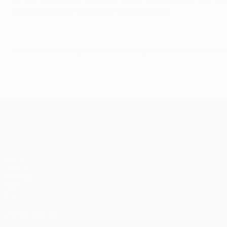
League 2002 contro il Bayer 04 Leverkusen.
© 1998-2026 UEFA. All rights reserved.
Ultimo aggiornamento: sabato 27 sett
UEFA Champions League
Partite
UEFA.tv
Sorteggi
Giochi
Stat.
VISITA ANCHE