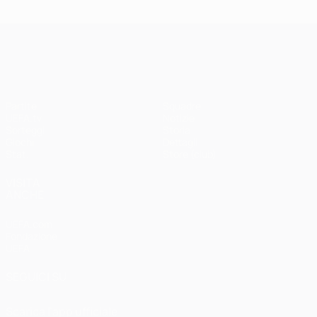
UEFA Champions League
Partite
Squadre
UEFA.tv
Notizie
Sorteggi
Storia
Giochi
Dettagli
Stat.
Store (club)
VISITA
ANCHE
UEFA.com
Fondazione
UEFA
SEGUICI SU
Scarica l'app ufficiale