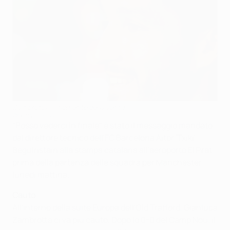
Zambrotta: il momento della verità
©Getty Images
"Posso vederci in finale" è stato il messaggio mandato
dal direttore tecnico dell'FC Barcelona Aitor 'Txiki'
Beguiristain alla stampa catalana all'aeroporto El Prat
prima della partenza delle squadra per Manchester
lunedì mattina.
Cauto
All'interno della suite Europa dell'Old Trafford, Gianluca
Zambrotta ci va più cauto. Dopo lo 0-0 del Camp Nou, il