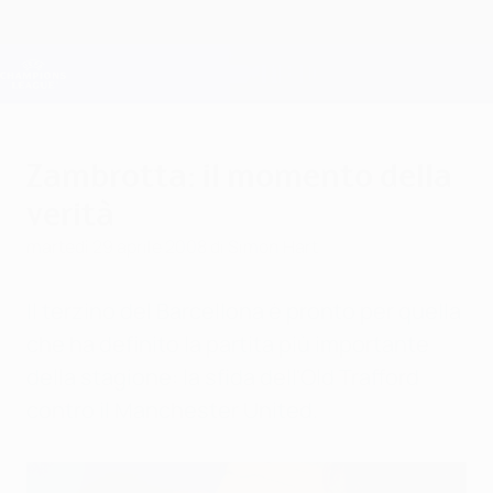
Passa
al
contenuto
Champions League Ufficiale
Scarica
principale
Risultati e Fantasy live
UEFA Champions League
Zambrotta: il momento della
verità
martedì 29 aprile 2008
di Simon Hart
Il terzino del Barcellona è pronto per quella
che ha definito la partita più importante
della stagione: la sfida dell'Old Trafford
contro il Manchester United.