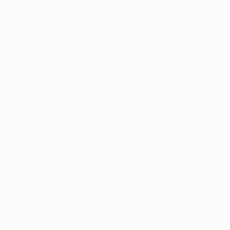
sconfitte nelle ultime sei trasferte mentre in
Champions League sono arrivati i successi in casa di
Celtic FC e FC Schalke. "In Champions League siamo
andati bene in trasferta. Però non c'è nulla di scritto,
vedremo cosa accadrà in campo – ha continuato
Zambrotta -. Anche per loro sarà una partita
fondamentale. Penso che entrambe le squadre stiano
mostrando segni di stanchezza in questo finale di
stagione – il Manchester United ha perso con il
Chelsea [FC], mentre noi con il Depor. Peròvogliamo
entrambe la finale e sarà una partita di fondamentale
importanza per le due squadre".
© 1998-2026 UEFA. All rights reserved.
Ultimo aggiornamento: sabato 9 dicembre 2017