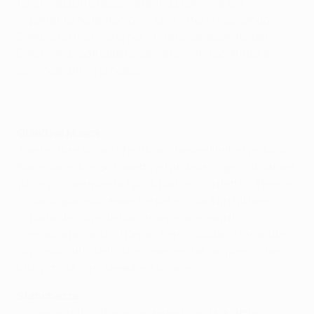
terzino azzurro descrive la sfida come "la più
importante della stagione". Una vittoria e secondo
Zambrotta le critiche per il brutto campionato del
Barcellona "potrebbero calmarsi"; una sconfitta e
cominceranno i processi.
Obiettivo Mosca
Zambrotta è sicuro che il Manchester United vedrà un
Barcellona diverso rispetto all'andata. "Ogni calciatore
vuole giocare questo tipo di partite - ha detto il 31enne
-. Siamo giocatori esperti e per noi sarà un fattore
importante. Questa non è come una gara di
campionato contro il Depor. Senza dubbio è la partita
più importante della stagione perché sappiamo che
una vittoria ci porterebbe a Mosca".
Stanchezza
In campionato il Barcellona è reduce da quattro