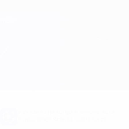
Passa
al
contenuto
Champions League Ufficiale
Scarica
principale
Risultati e Fantasy live
UEFA Champions League
Barcelona vs Milan
Sommario
Info partita
Vuoi notifiche sui gol e annunci sulla
formazione? Scarica subito l'app!