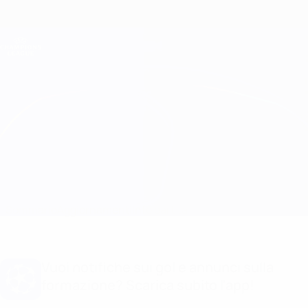
Passa
al
contenuto
Champions League Ufficiale
Scarica
principale
Risultati e Fantasy live
UEFA Champions League
Real Madrid vs Valencia Info partita
Sommario
Aggiornamenti
Info partita
Vuoi notifiche sui gol e annunci sulla
formazione? Scarica subito l'app!