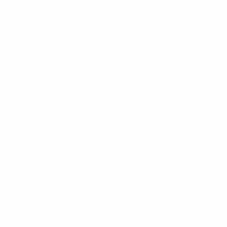
Scarica l'app
Non adesso
Curiosità partita