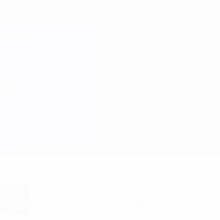
Passa
al
contenuto
Champions League Ufficiale
Scarica
principale
Risultati e Fantasy live
UEFA Champions League
Aston Villa vs Bayern München Info partita
Sommario
Aggiornamenti
Info partita
Vuoi notifiche sui gol e annunci sulla
formazione? Scarica subito l'app!