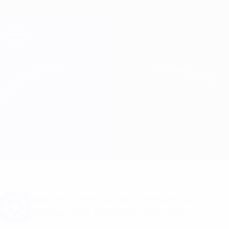
Passa
al
contenuto
Champions League Ufficiale
Scarica
principale
Risultati e Fantasy live
UEFA Champions League
Real Madrid vs Hamburg
Sommario
Aggiornamenti
Info partita
Vuoi notifiche sui gol e annunci sulla
formazione? Scarica subito l'app!