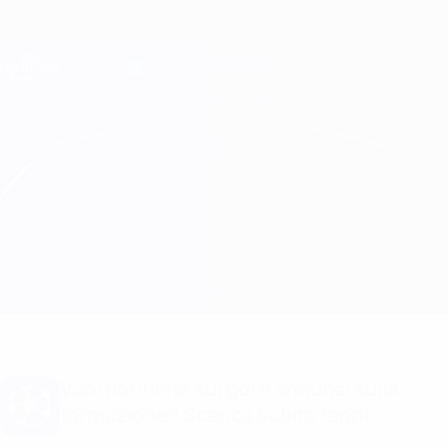
Passa
al
contenuto
Champions League Ufficiale
Scarica
principale
Risultati e Fantasy live
UEFA Champions League
Ajax vs Juventus
Sommario
Aggiornamenti
Info partita
Vuoi notifiche sui gol e annunci sulla
formazione? Scarica subito l'app!