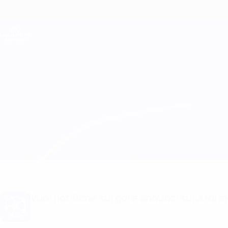
Passa
al
contenuto
Champions League Ufficiale
principale
Risultati e Fantasy live
UEFA Champions League
Juventus vs Derby Info partita
Sommario
Aggiornamenti
Info partita
Vuoi notifiche sui gol e annunci sulla for