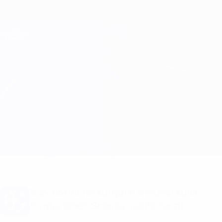
Passa
al
contenuto
Champions League Ufficiale
Scarica
principale
Risultati e Fantasy live
UEFA Champions League
Milan vs Ajax
Sommario
Aggiornamenti
Info partita
Vuoi notifiche sui gol e annunci sulla
formazione? Scarica subito l'app!