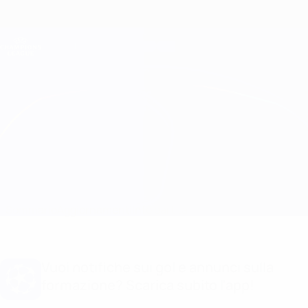
Passa
al
contenuto
Champions League Ufficiale
Scarica
principale
Risultati e Fantasy live
UEFA Champions League
Inter vs Real Madrid
Sommario
Aggiornamenti
Info partita
Vuoi notifiche sui gol e annunci sulla
formazione? Scarica subito l'app!