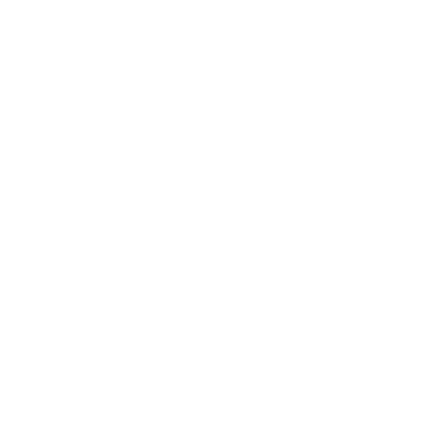
Scarica l'app
Non adesso