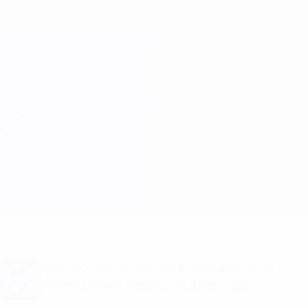
Passa
al
contenuto
Champions League Ufficiale
Scarica
principale
Risultati e Fantasy live
UEFA Champions League
Real Madrid vs Vasas Formazioni
Sommario
Aggiornamenti
Info partita
Vuoi notifiche sui gol e annunci sulla
formazione? Scarica subito l'app!