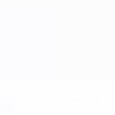
Passa
al
contenuto
Champions League Ufficiale
Scarica
principale
Risultati e Fantasy live
UEFA Champions League
Athletic Club vs Man Utd Info partita
Sommario
Aggiornamenti
Info partita
Vuoi notifiche sui gol e annunci sulla
formazione? Scarica subito l'app!