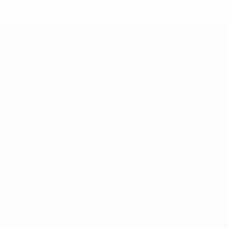
Scarica l'app
Non adesso