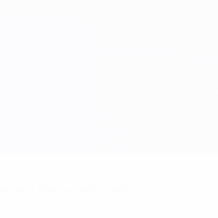
mazione? Scarica subito l'app!