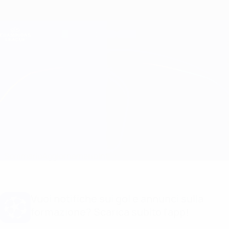
Passa
al
contenuto
Champions League Ufficiale
Scarica
principale
Risultati e Fantasy live
UEFA Champions League
Bodø/Glimt vs Sporting CP
Sommario
Aggiornamenti
Info partita
Vuoi notifiche sui gol e annunci sulla
formazione? Scarica subito l'app!