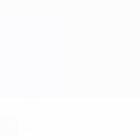
Passa
al
contenuto
Champions League Ufficiale
Scarica
principale
Risultati e Fantasy live
UEFA Champions League
Real Madrid vs Man City Formazioni
Sommario
Aggiornamenti
Info partita
Vuoi notifiche sui gol e annunci sulla
formazione? Scarica subito l'app!