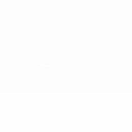
Scarica