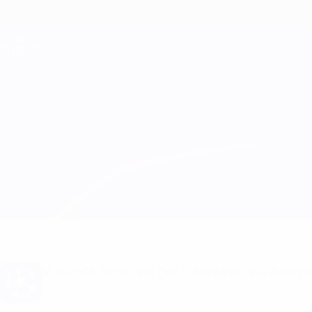
Passa
al
contenuto
Champions League Ufficiale
principale
Risultati e Fantasy live
UEFA Champions League
Sporting CP vs Club Brugge
Sommario
Aggiornamenti
Info partita
Vuoi notifiche sui gol e annunci sulla for