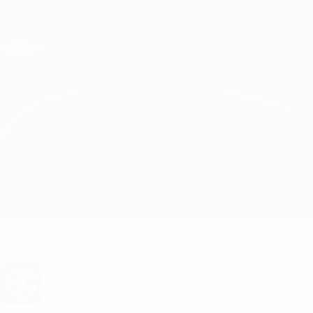
Passa
al
contenuto
Champions League Ufficiale
Scarica
principale
Risultati e Fantasy live
UEFA Champions League
Frankfurt vs Atalanta
Sommario
Aggiornamenti
Info partita
Vuoi notifiche sui gol e annunci sulla
formazione? Scarica subito l'app!