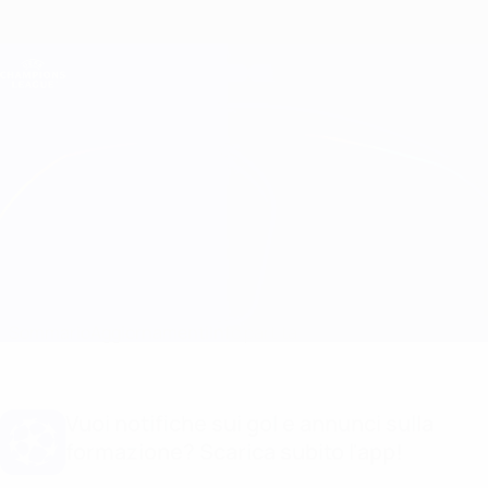
Passa
al
contenuto
Champions League Ufficiale
Scarica
principale
Risultati e Fantasy live
UEFA Champions League
Ajax vs Benfica
Sommario
Aggiornamenti
Info partita
Vuoi notifiche sui gol e annunci sulla
formazione? Scarica subito l'app!