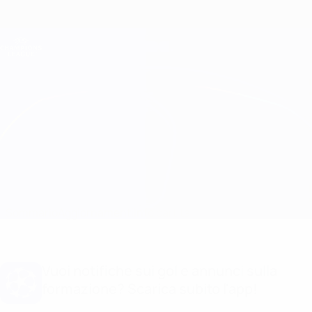
Passa
al
contenuto
Champions League Ufficiale
Scarica
principale
Risultati e Fantasy live
UEFA Champions League
Chelsea vs Barcelona
Sommario
Aggiornamenti
Info partita
Vuoi notifiche sui gol e annunci sulla
formazione? Scarica subito l'app!