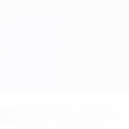
Passa
al
contenuto
Champions League Ufficiale
Scarica
principale
Risultati e Fantasy live
UEFA Champions League
PSV vs Napoli Info partita
Sommario
Aggiornamenti
Info partita
Vuoi notifiche sui gol e annunci sulla
formazione? Scarica subito l'app!