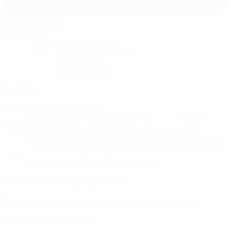
PSV Stadion
Eindhoven
Serata nuvolosa
14°
Il terreno è eccellente
Umidità: 78%
Vento: 16 km/ h
Arbitri
Arbitro
Daniel Siebert
GER
Assistenti arbitrali
Jan Seidel
GER
Rafael
Foltyn
GER
Video Assistant Referee
Christian Dingert
GER
Assistente Video Assistant Referee
Bastian Dankert
GER
Quarto uomo
Daniel Schlager
GER
Cartelle stampa partita
Trova informazioni dettagliate e aggiornate per ogni partita.
Vai alle cartella stampa