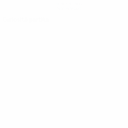
Scarica l'app
Non adesso
Curiosità partita