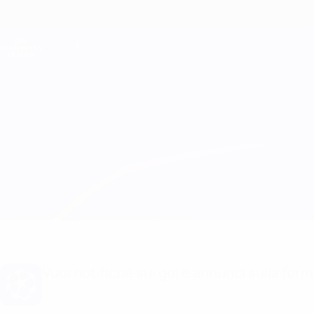
Passa
al
contenuto
Champions League Ufficiale
principale
Risultati e Fantasy live
UEFA Champions League
Pafos vs Bayern München
Sommario
Aggiornamenti
Info partita
Vuoi notifiche sui gol e annunci sulla for