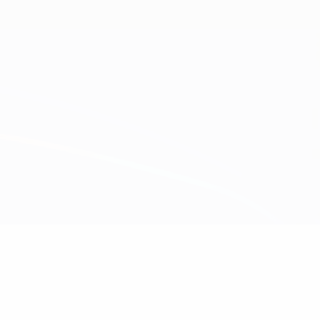
Scarica