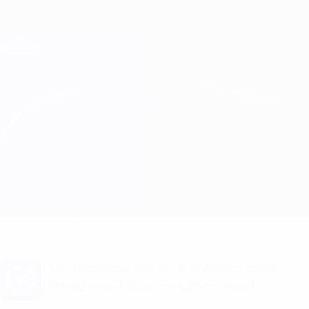
Passa
al
contenuto
Champions League Ufficiale
Scarica
principale
Risultati e Fantasy live
UEFA Champions League
Club Brugge vs Salzburg
Sommario
Aggiornamenti
Info partita
Vuoi notifiche sui gol e annunci sulla
formazione? Scarica subito l'app!