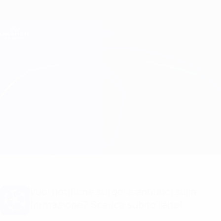
Passa
al
contenuto
Champions League Ufficiale
Scarica
principale
Risultati e Fantasy live
UEFA Champions League
Barcelona vs Inter Formazioni
Sommario
Aggiornamenti
Info partita
Vuoi notifiche sui gol e annunci sulla
formazione? Scarica subito l'app!