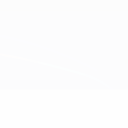
Scarica