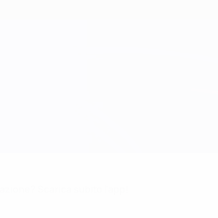
mazione? Scarica subito l'app!