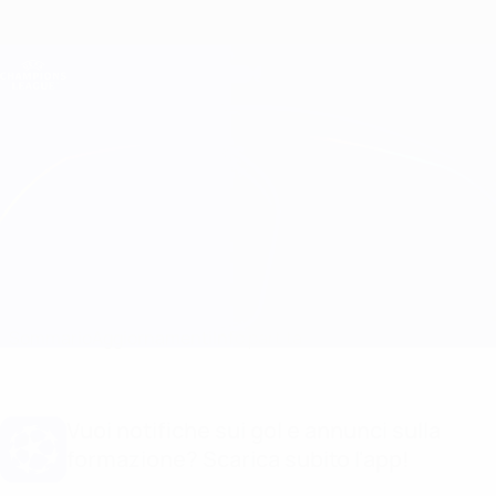
Passa
al
contenuto
Champions League Ufficiale
Scarica
principale
Risultati e Fantasy live
UEFA Champions League
Real Madrid vs B. Dortmund Formazioni
Sommario
Aggiornamenti
Info partita
Vuoi notifiche sui gol e annunci sulla
formazione? Scarica subito l'app!