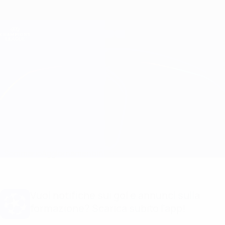
Passa
al
contenuto
Champions League Ufficiale
Scarica
principale
Risultati e Fantasy live
UEFA Champions League
Bologna vs Shakhtar Formazioni
Sommario
Aggiornamenti
Info partita
Vuoi notifiche sui gol e annunci sulla
formazione? Scarica subito l'app!