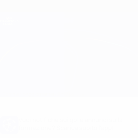
Passa
al
contenuto
Champions League Ufficiale
Scarica
principale
Risultati e Fantasy live
UEFA Champions League
B. Dortmund vs Sturm Graz
Sommario
Aggiornamenti
Info partita
Vuoi notifiche sui gol e annunci sulla
formazione? Scarica subito l'app!