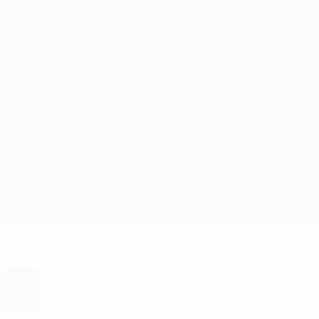
Passa
al
contenuto
Champions League Ufficiale
Scarica
principale
Risultati e Fantasy live
UEFA Champions League
Brest vs Leverkusen Info partita
Sommario
Aggiornamenti
Info partita
Vuoi notifiche sui gol e annunci sulla
formazione? Scarica subito l'app!