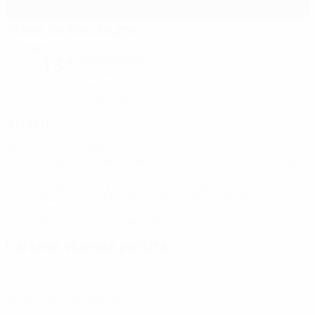
Stade de Roudourou
Guingamp
serata limpida
13°
Il terreno è eccellente
Umidità: 78%
Vento: 11 km/ h
Arbitri
Arbitro
Ivan Kružliak
SVK
Assistenti arbitrali
Branislav Hancko
SVK
Jan
Pozor
SVK
Video Assistant Referee
Clay Ruperti
NED
Assistente Video Assistant Referee
Jeroen
Manschot
NED
Quarto uomo
Peter Kralović
SVK
Cartelle stampa partita
Trova informazioni dettagliate e aggiornate per ogni partita.
Vai alle cartella stampa