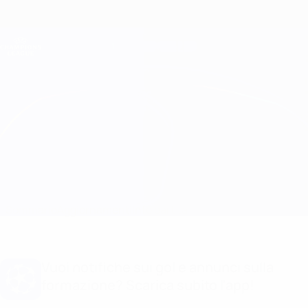
Passa
al
contenuto
Champions League Ufficiale
Scarica
principale
Risultati e Fantasy live
UEFA Champions League
Partizan vs Dynamo Kyiv
Sommario
Aggiornamenti
Info partita
Vuoi notifiche sui gol e annunci sulla
formazione? Scarica subito l'app!