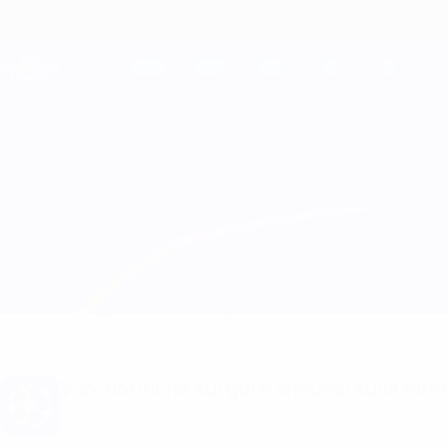
Passa
al
contenuto
Champions League Ufficiale
principale
Risultati e Fantasy live
UEFA Champions League
Barcelona vs Napoli
Sommario
Aggiornamenti
Info partita
Vuoi notifiche sui gol e annunci sulla for