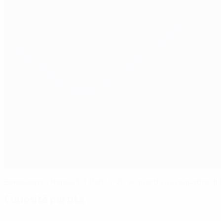
Barcellona - Napoli 3-1 (tot: 4-2): ai quarti va la squadra di
Curiosità partita