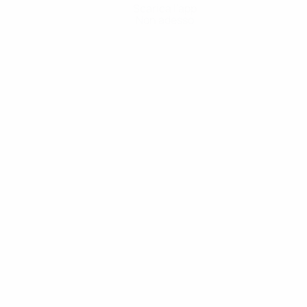
Scarica l'app
Non adesso