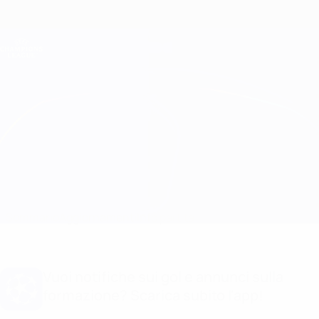
Passa
al
contenuto
Champions League Ufficiale
Scarica
principale
Risultati e Fantasy live
UEFA Champions League
Porto vs Arsenal
Sommario
Aggiornamenti
Info partita
Vuoi notifiche sui gol e annunci sulla
formazione? Scarica subito l'app!