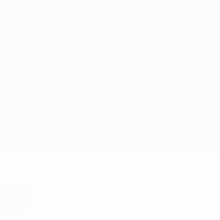
Passa
al
contenuto
Champions League Ufficiale
Scarica
principale
Risultati e Fantasy live
UEFA Champions League
Newcastle vs Milan
Sommario
Aggiornamenti
Info partita
Vuoi notifiche sui gol e annunci sulla
formazione? Scarica subito l'app!