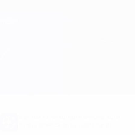
Passa
al
contenuto
Champions League Ufficiale
Scarica
principale
Risultati e Fantasy live
UEFA Champions League
Inter vs Salzburg
Sommario
Aggiornamenti
Info partita
Vuoi notifiche sui gol e annunci sulla
formazione? Scarica subito l'app!