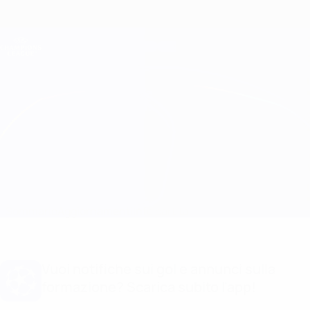
Passa
al
contenuto
Champions League Ufficiale
Scarica
principale
Risultati e Fantasy live
UEFA Champions League
Panathinaikos vs Braga
Sommario
Aggiornamenti
Info partita
Vuoi notifiche sui gol e annunci sulla
formazione? Scarica subito l'app!