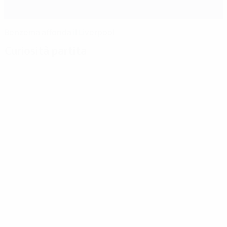
Benzema affonda il Liverpool
Curiosità partita