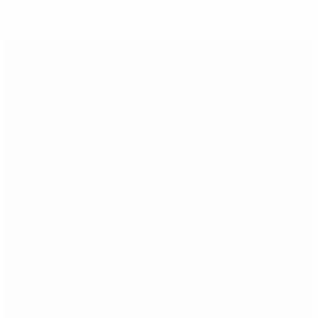
Scarica l'app
Non adesso