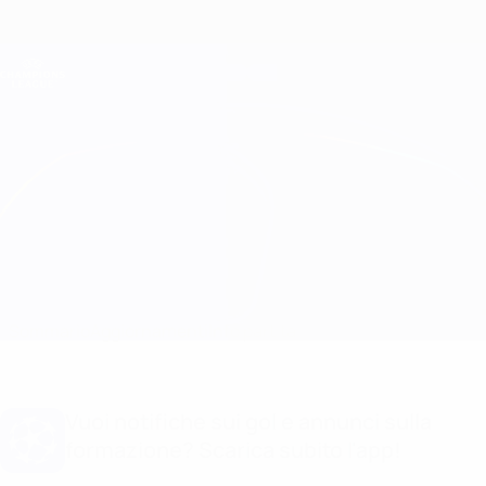
Passa
al
contenuto
Champions League Ufficiale
Scarica
principale
Risultati e Fantasy live
UEFA Champions League
Porto vs Inter
Sommario
Aggiornamenti
Info partita
Vuoi notifiche sui gol e annunci sulla
formazione? Scarica subito l'app!