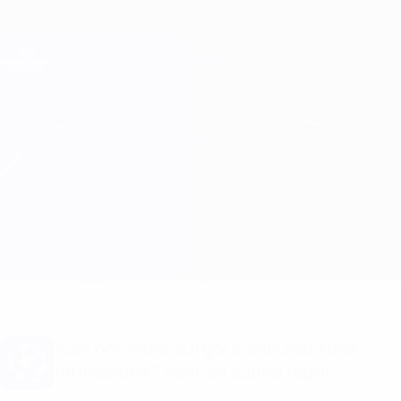
Passa
al
contenuto
Champions League Ufficiale
Scarica
principale
Risultati e Fantasy live
UEFA Champions League
Benfica vs Club Brugge Info partita
Sommario
Aggiornamenti
Info partita
Vuoi notifiche sui gol e annunci sulla
formazione? Scarica subito l'app!