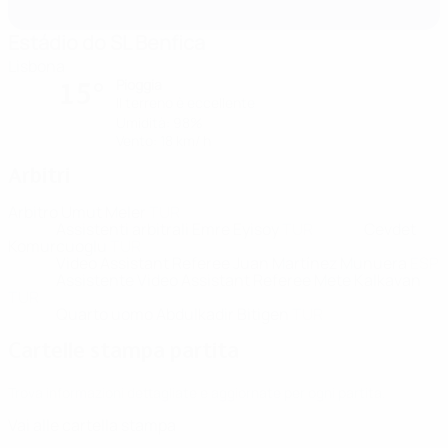
Estádio do SL Benfica
Lisbona
Pioggia
15°
Il terreno è eccellente
Umidità: 98%
Vento: 18 km/ h
Arbitri
Arbitro
Umut Meler
TUR
Assistenti arbitrali
Emre Eyisoy
TUR
Cevdet
Komurcuoglu
TUR
Video Assistant Referee
Juan Martínez Munuera
ESP
Assistente Video Assistant Referee
Mete Kalkavan
TUR
Quarto uomo
Abdulkadir Bitigen
TUR
Cartelle stampa partita
Trova informazioni dettagliate e aggiornate per ogni partita.
Vai alle cartella stampa