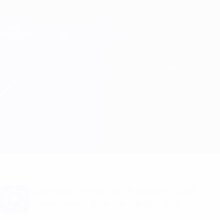
Passa
al
contenuto
Champions League Ufficiale
Scarica
principale
Risultati e Fantasy live
UEFA Champions League
Liverpool vs Real Madrid
Sommario
Aggiornamenti
Info partita
Vuoi notifiche sui gol e annunci sulla
formazione? Scarica subito l'app!