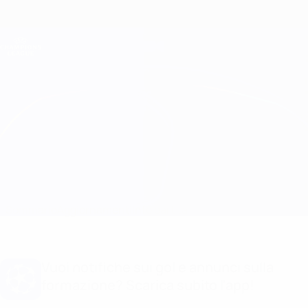
Passa
al
contenuto
Champions League Ufficiale
Scarica
principale
Risultati e Fantasy live
UEFA Champions League
Club Brugge vs Atleti Info partita
Sommario
Aggiornamenti
Info partita
Vuoi notifiche sui gol e annunci sulla
formazione? Scarica subito l'app!