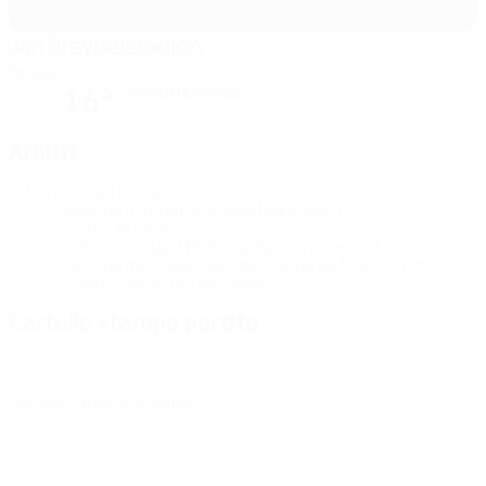
Jan Breydelstadion
Bruges
Serata nuvolosa
16°
Il terreno è eccellente
Arbitri
Arbitro
István Kovács
ROU
Assistenti arbitrali
Vasile Marinescu
ROU
Ovidiu Artene
ROU
Video Assistant Referee
Bastian Dankert
GER
Assistente Video Assistant Referee
Marco Fritz
GER
Quarto uomo
Horațiu Feșnic
ROU
Cartelle stampa partita
Trova informazioni dettagliate e aggiornate per ogni partita.
Vai alle cartella stampa