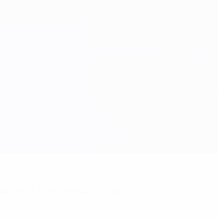
mazione? Scarica subito l'app!