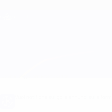
Passa
al
contenuto
Champions League Ufficiale
principale
Risultati e Fantasy live
UEFA Champions League
Tottenham vs Marseille Info partita
Sommario
Aggiornamenti
Info partita
Vuoi notifiche sui gol e annunci sulla for