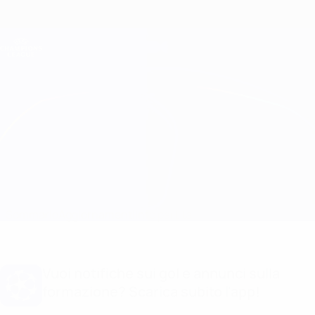
Passa
al
contenuto
Champions League Ufficiale
Scarica
principale
Risultati e Fantasy live
UEFA Champions League
Copenhagen vs Trabzonspor Formazioni
Sommario
Aggiornamenti
Info partita
Vuoi notifiche sui gol e annunci sulla
formazione? Scarica subito l'app!