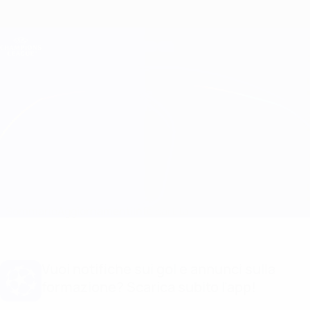
Passa
al
contenuto
Champions League Ufficiale
Scarica
principale
Risultati e Fantasy live
UEFA Champions League
Ajax vs Benfica
Sommario
Aggiornamenti
Info partita
Vuoi notifiche sui gol e annunci sulla
formazione? Scarica subito l'app!