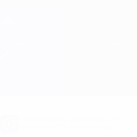
Passa
al
contenuto
Champions League Ufficiale
Scarica
principale
Risultati e Fantasy live
UEFA Champions League
Paris vs Real Madrid
Sommario
Aggiornamenti
Info partita
Vuoi notifiche sui gol e annunci sulla
formazione? Scarica subito l'app!