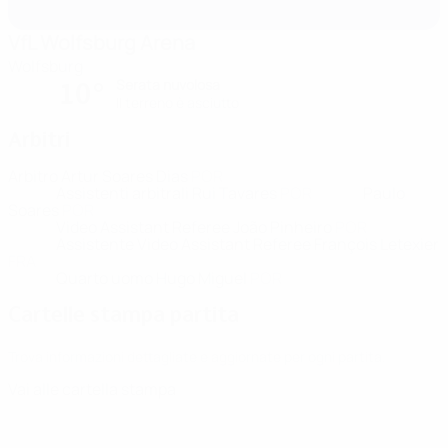
VfL Wolfsburg Arena
Wolfsburg
Serata nuvolosa
10°
Il terreno è asciutto
Arbitri
Arbitro
Artur Soares Dias
POR
Assistenti arbitrali
Rui Tavares
POR
Paulo
Soares
POR
Video Assistant Referee
João Pinheiro
POR
Assistente Video Assistant Referee
François Letexier
FRA
Quarto uomo
Hugo Miguel
POR
Cartelle stampa partita
Trova informazioni dettagliate e aggiornate per ogni partita.
Vai alle cartella stampa