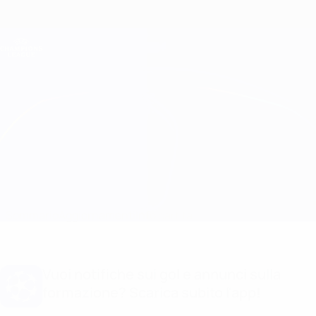
Passa
al
contenuto
Champions League Ufficiale
Scarica
principale
Risultati e Fantasy live
UEFA Champions League
Wolfsburg vs Salzburg Info partita
Sommario
Aggiornamenti
Info partita
Vuoi notifiche sui gol e annunci sulla
formazione? Scarica subito l'app!