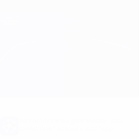
Passa
al
contenuto
Champions League Ufficiale
Scarica
principale
Risultati e Fantasy live
UEFA Champions League
Dynamo Kyiv vs Benfica
Sommario
Aggiornamenti
Info partita
Vuoi notifiche sui gol e annunci sulla
formazione? Scarica subito l'app!