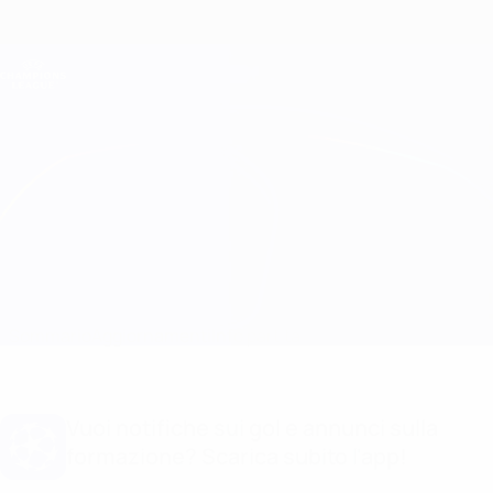
Passa
al
contenuto
Champions League Ufficiale
Scarica
principale
Risultati e Fantasy live
UEFA Champions League
Young Boys vs Man Utd Info partita
Sommario
Aggiornamenti
Info partita
Vuoi notifiche sui gol e annunci sulla
formazione? Scarica subito l'app!