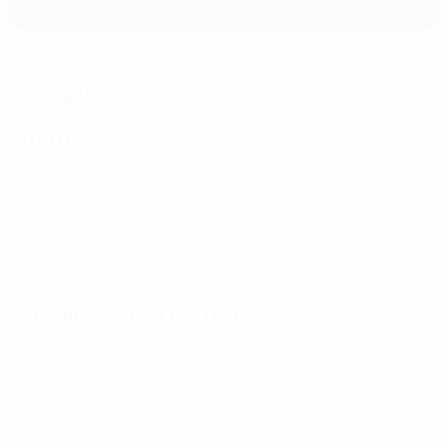
Stadion Wankdorf
Berna
Soleggiato
24°
Il terreno è morbido
Arbitri
Arbitro
François Letexier
FRA
Assistenti arbitrali
Cyril Mugnier
FRA
Mehdi
Rahmouni
FRA
Video Assistant Referee
Willy Delajod
FRA
Assistente Video Assistant Referee
Massimiliano
Irrati
ITA
Quarto uomo
Thomas Leonard
FRA
Cartelle stampa partita
Trova informazioni dettagliate e aggiornate per ogni partita.
Vai alle cartella stampa